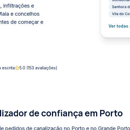
infiltrações e
Senhora d
Maia e concelhos
Vila do C
ntes de começar e
Ver todas
 escrita
5.0
(
153
avaliações)
lizador de confiança em
Porto
e pedidos de canalização no Porto e no Grande Porto