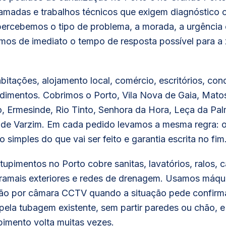
amadas e trabalhos técnicos que exigem diagnóstico c
 percebemos o tipo de problema, a morada, a urgência
mos de imediato o tempo de resposta possível para a
itações, alojamento local, comércio, escritórios, con
imentos. Cobrimos o Porto, Vila Nova de Gaia, Matos
 Ermesinde, Rio Tinto, Senhora da Hora, Leça da Palm
de Varzim. Em cada pedido levamos a mesma regra: 
 simples do que vai ser feito e garantia escrita no fim
upimentos no Porto cobre sanitas, lavatórios, ralos, 
 ramais exteriores e redes de drenagem. Usamos máquin
ção por câmara CCTV quando a situação pede confirma
 pela tubagem existente, sem partir paredes ou chão, 
pimento volta muitas vezes.