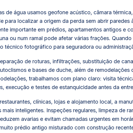
s de água usamos geofone acústico, câmara térmica,
 para localizar a origem da perda sem abrir paredes 
nte importante em prédios, apartamentos antigos e c
na ou num ramal pode afetar várias frações. Quando 
io técnico fotográfico para seguradora ou administraç
aração de roturas, infiltrações, substituição de cana
, autoclismos e bases de duche, além de remodelações
odelações, trabalhamos com plano claro: visita técnic
is, execução e testes de estanquicidade antes da entr
estaurantes, clínicas, lojas e alojamento local, a man
mais inteligentes. Inspeções regulares, limpeza de ra
 reduzem avarias e evitam chamadas urgentes em horá
muito prédio antigo misturado com construção recent