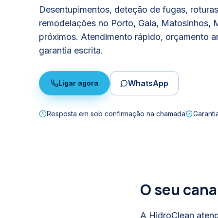
Desentupimentos, deteção de fugas, roturas, 
remodelações no Porto, Gaia, Matosinhos, 
próximos. Atendimento rápido, orçamento a
garantia escrita.
WhatsApp
Ligar agora
Resposta em
sob confirmação na chamada
Garantia
O seu cana
A HidroClean atend