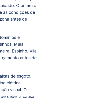
uidado. O primeiro
 e as condições de
 zona antes de
domínios e
inhos, Maia,
eira, Espinho, Vila
orçamento antes de
.
caixas de esgoto,
a elétrica,
ção visual. O
e perceber a causa