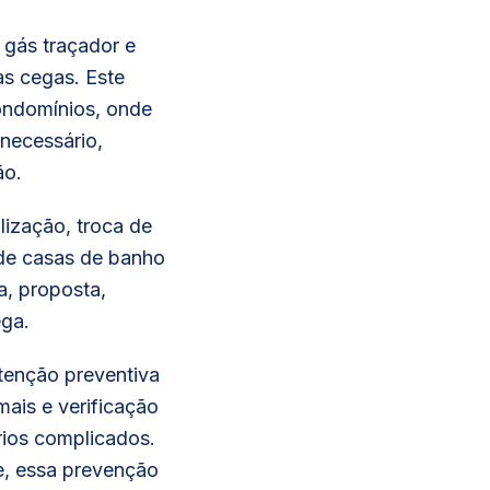
 gás traçador e
às cegas. Este
ondomínios, onde
necessário,
ão.
lização, troca de
 de casas de banho
a, proposta,
ega.
utenção preventiva
mais e verificação
rios complicados.
e, essa prevenção