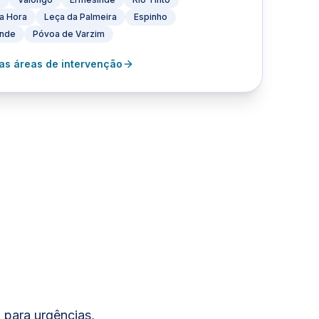
a Hora
Leça da Palmeira
Espinho
onde
Póvoa de Varzim
 as áreas de intervenção
 para urgências,