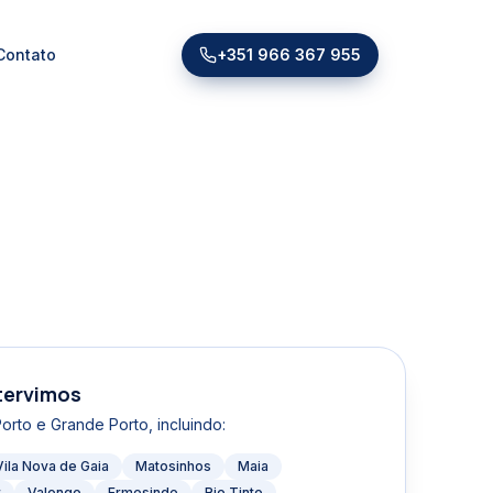
Contato
+351 966 367 955
tervimos
Porto e Grande Porto
, incluindo:
Vila Nova de Gaia
Matosinhos
Maia
r
Valongo
Ermesinde
Rio Tinto