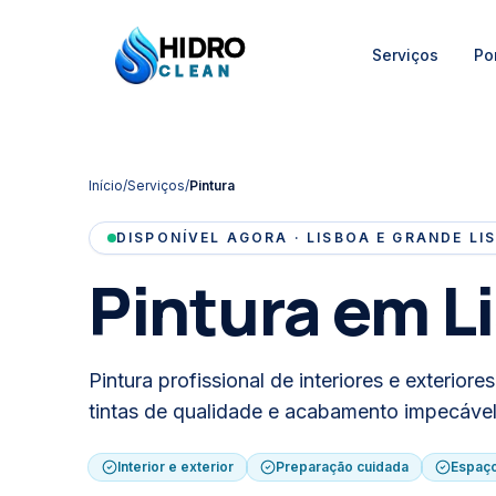
HIDRO
Serviços
Por
HidroClean Canalizações
CLEAN
Início
/
Serviços
/
Pintura
DISPONÍVEL AGORA · LISBOA E GRANDE LI
Pintura
em Li
Pintura profissional de interiores e exterior
tintas de qualidade e acabamento impecável
Interior e exterior
Preparação cuidada
Espaço