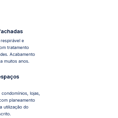
 fachadas
respirável e
 com tratamento
dades. Acabamento
a muitos anos.
 espaços
condomínios, lojas,
, com planeamento
a utilização do
crito.