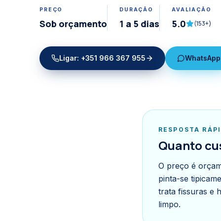
PREÇO
DURAÇÃO
AVALIAÇÃO
Sob orçamento
1 a 5 dias
5.0
(
153
+)
Ligar:
+351 966 367 955
WhatsApp
RESPOSTA RÁP
Quanto cu
O preço é orçam
pinta-se tipicam
trata fissuras e
limpo.