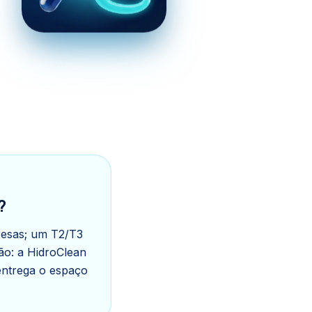
?
resas; um T2/T3
ção: a HidroClean
 entrega o espaço