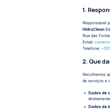
1. Respon
Responsável p
HidroClean C
Rua das Fonta
Email:
comerci
Telefone:
+351
2. Que d
Recolhemos ap
de serviços e 
Dados de c
diretamente
Dados da i