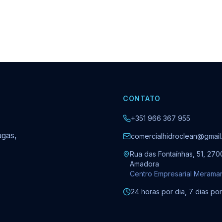
CONTATO
+351 966 367 955
ugas,
comercialhidroclean@gmail
Rua das Fontaínhas, 51, 270
Amadora
Centro Empresarial Merama
24 horas por dia, 7 dias p