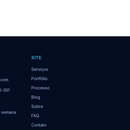
SITE
Serviços
Portfólio
.com
Processo
0-391
Blog
r
Sobre
or semana
FAQ
Contato