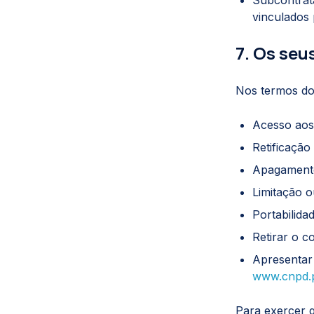
Subcontrata
vinculados 
7. Os seu
Nos termos do 
Acesso aos
Retificação
Apagamento 
Limitação o
Portabilida
Retirar o c
Apresentar
www.cnpd.
Para exercer q