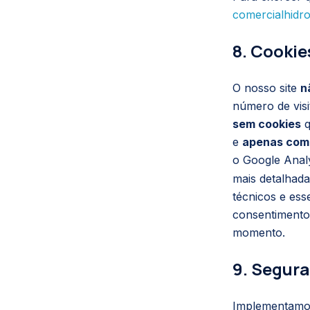
comercialhidr
8. Cookie
O nosso site
n
número de vis
sem cookies
q
e
apenas com
o Google Analy
mais detalhada
técnicos e ess
consentimento
momento.
9. Segur
Implementamos