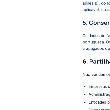
alínea b), do
aplicável, no
s
5. Conse
Os dados de f
portuguesa. Os
e apagados ou
6. Partil
Não vendemos 
Empresas se
Administra
Entidades p