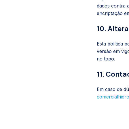
dados contra a
encriptação em
10. Alter
Esta política 
versão em vigo
no topo.
11. Conta
Em caso de dú
comercialhidr