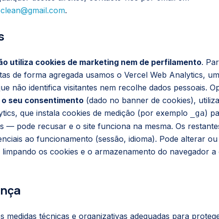
oclean@gmail.com
.
s
ão utiliza cookies de marketing nem de perfilamento
. Pa
itas de forma agregada usamos o Vercel Web Analytics, u
ue não identifica visitantes nem recolhe dados pessoais. O
 o seu consentimento
(dado no banner de cookies), util
tics, que instala cookies de medição (por exemplo
) pa
_ga
s — pode recusar e o site funciona na mesma. Os restante
enciais ao funcionamento (sessão, idioma). Pode alterar ou 
 limpando os cookies e o armazenamento do navegador a 
ança
 medidas técnicas e organizativas adequadas para protege