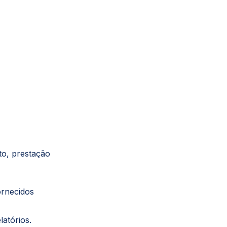
to, prestação
ornecidos
latórios.