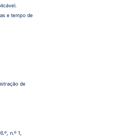
icável.
das e tempo de
istração de
6.º, n.º 1,