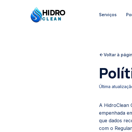
HIDRO
Serviços
Por
HidroClean Canalizações
CLEAN
Voltar à págin
Polít
Última atualizaçã
A
HidroClean 
empenhada em p
que dados rec
com o Regula