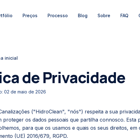
tfólio
Preços
Processo
Blog
Sobre
FAQ
a inicial
ica de Privacidade
o:
02 de maio de 2026
Canalizações
("
HidroClean
", "nós") respeita a sua privacid
roteger os dados pessoais que partilha connosco. Esta po
olhemos, para que os usamos e quais os seus direitos, em
mento (UE) 2016/679, RGPD.