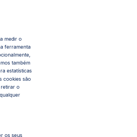
ra medir o
ma ferramenta
pcionalmente,
izamos também
ra estatísticas
s cookies são
retirar o
qualquer
r os seus