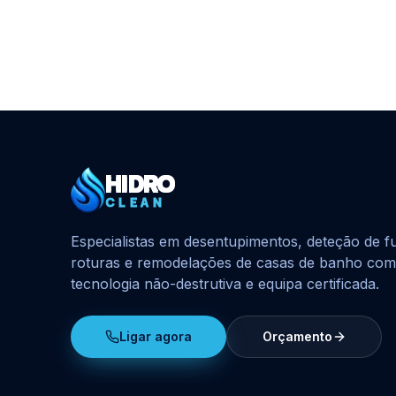
HIDRO
HidroClean Canalizações
CLEAN
Especialistas em desentupimentos, deteção de f
roturas e remodelações de casas de banho com
tecnologia não-destrutiva e equipa certificada.
Ligar agora
Orçamento