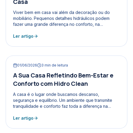
Casa
Viver bem em casa vai além da decoração ou do
mobiliário. Pequenos detalhes hidráulicos podem
fazer uma grande diferença no conforto, na
praticidade e até na economia do dia a dia. Investir
em soluções hidráulicas inteligentes e de qualidade
Ler artigo
transforma ambientes comuns em espaços de bem-
estar e funcionalidade. Descubra sete luxos
hidráulicos que elevam a experiência de morar,
tornando sua casa um verdadeiro refúgio. 1. Torneiras
01/06/2026
3
min de leitura
com Tecnologia de Economia de Água A água é um
recurso precioso,...
A Sua Casa Refletindo Bem-Estar e
Conforto com Hidro Clean
A casa é o lugar onde buscamos descanso,
segurança e equilíbrio. Um ambiente que transmite
tranquilidade e conforto faz toda a diferença na
qualidade de vida. A Hidro Clean entende essa
necessidade e oferece soluções que transformam
Ler artigo
sua casa em um verdadeiro refúgio de bem-estar,
sem expor problemas como manchas, tubos