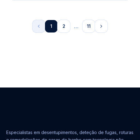
entender quem é responsável pela reparação e
aplicar soluções eficazes são passos essenciais para
evitar que o problema volte a surgir. Este guia
detalhado ajuda a compreender as causas das...
…
1
2
11
Especialistas em desentupimentos, deteção de fugas, roturas
e remodelações de casas de banho com tecnologia não-