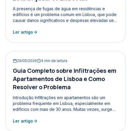
A presença de fugas de água em residências e
edifícios é um problema comum em Lisboa, que pode
causar danos significativos e despesas elevadas se
não for detetado a tempo. Felizmente, a tecnologia
avançou e hoje existe um método profissional não
Ler artigo
destrutivo que está a revolucionar a forma como
estas fugas são identificadas e resolvidas. Este
método tem ajudado muitos lisboetas a poupar
milhares de euros em reparações e a evitar
29/05/2026
4
min de leitura
transtornos maiores. O Problema das Fugas de Água
em Lisboa...
Guia Completo sobre Infiltrações em
Apartamentos de Lisboa e Como
Resolver o Problema
Introdução Infiltrações em apartamentos são um
problema frequente em Lisboa, especialmente em
edifícios com mais de 30 anos. Muitas vezes, surgem
como manchas no teto, humidade nas paredes ou
odores persistentes, afetando o conforto e a saúde
Ler artigo
dos moradores. Identificar a origem da infiltração,