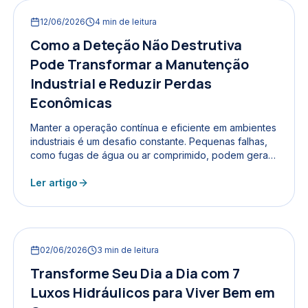
12/06/2026
4
min de leitura
Como a Deteção Não Destrutiva
Pode Transformar a Manutenção
Industrial e Reduzir Perdas
Econômicas
Manter a operação contínua e eficiente em ambientes
industriais é um desafio constante. Pequenas falhas,
como fugas de água ou ar comprimido, podem gerar
prejuízos significativos, não só pelo custo da
reparação, mas principalmente pelas interrupções na
Ler artigo
produção. A deteção não destrutiva surge como uma
solução eficaz para identificar problemas antes que
se agravem, reduzindo custos e evitando paragens
desnecessárias. A importância da prevenção em
02/06/2026
3
min de leitura
ambientes industriais Em fábricas e instalações...
Transforme Seu Dia a Dia com 7
Luxos Hidráulicos para Viver Bem em