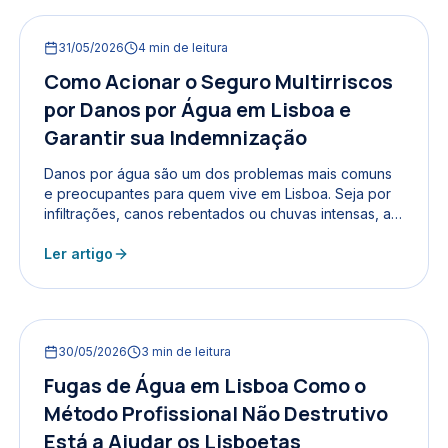
quebrados ou preocupações visíveis. Este texto
explora como o conceito de conforto e tranquilidade
31/05/2026
4
min de leitura
pode ser alcançado com a ajuda da Hidro Clean,
inspirando-se no estilo...
Como Acionar o Seguro Multirriscos
por Danos por Água em Lisboa e
Garantir sua Indemnização
Danos por água são um dos problemas mais comuns
e preocupantes para quem vive em Lisboa. Seja por
infiltrações, canos rebentados ou chuvas intensas, as
consequências podem ser graves, afetando a
estrutura do imóvel e os bens pessoais. Felizmente, o
Ler artigo
seguro multirriscos residencial oferece uma proteção
essencial para estes casos. Mas como proceder para
acionar a apólice e garantir a indemnização sem
complicações? Este guia completo explica tudo o que
30/05/2026
3
min de leitura
precisa saber para agir com segurança e...
Fugas de Água em Lisboa Como o
Método Profissional Não Destrutivo
Está a Ajudar os Lisboetas