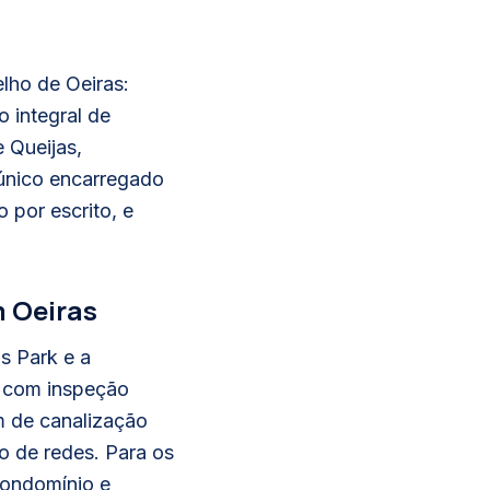
lho de Oeiras:
 integral de
 Queijas,
m único encarregado
por escrito, e
m Oeiras
s Park e a
a com inspeção
m de canalização
ão de redes. Para os
condomínio e