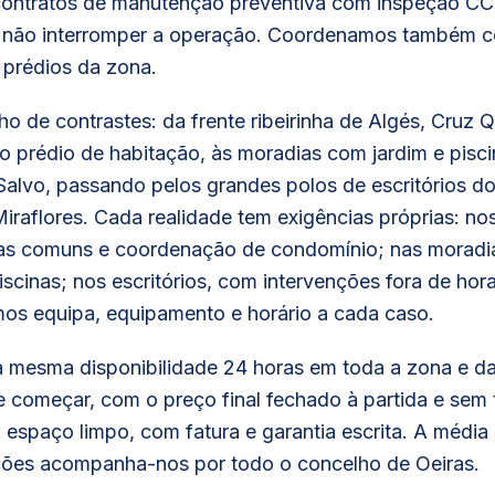
contratos de manutenção preventiva com inspeção CC
ra não interromper a operação. Coordenamos também 
prédios da zona.
ho de contrastes: da frente ribeirinha de Algés, Cruz 
 prédio de habitação, às moradias com jardim e pisci
Salvo, passando pelos grandes polos de escritórios d
raflores. Cada realidade tem exigências próprias: nos
as comuns e coordenação de condomínio; nas moradi
piscinas; nos escritórios, com intervenções fora de hor
os equipa, equipamento e horário a cada caso.
 mesma disponibilidade 24 horas em toda a zona e 
 começar, com o preço final fechado à partida e sem 
 espaço limpo, com fatura e garantia escrita. A média 
ções acompanha-nos por todo o concelho de Oeiras.