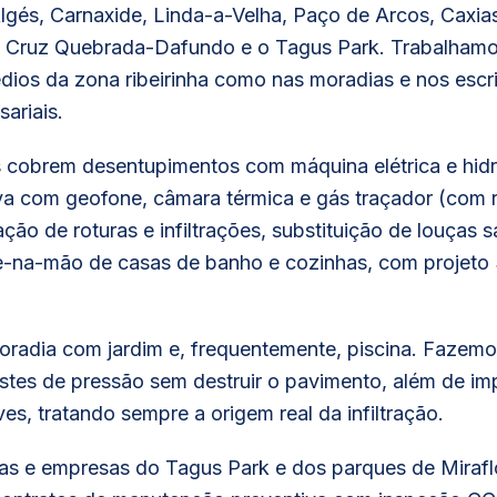
lgés, Carnaxide, Linda-a-Velha, Paço de Arcos, Caxias
, Cruz Quebrada-Dafundo e o Tagus Park. Trabalhamo
dios da zona ribeirinha como nas moradias e nos escr
ariais.
 cobrem desentupimentos com máquina elétrica e hidr
va com geofone, câmara térmica e gás traçador (com r
ção de roturas e infiltrações, substituição de louças sa
-na-mão de casas de banho e cozinhas, com projeto
oradia com jardim e, frequentemente, piscina. Fazem
stes de pressão sem destruir o pavimento, além de i
ves, tratando sempre a origem real da infiltração.
lojas e empresas do Tagus Park e dos parques de Miraf