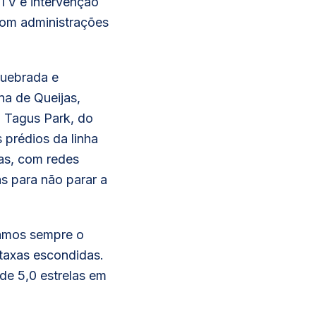
TV e intervenção
com administrações
Quebrada e
na de Queijas,
o Tagus Park, do
 prédios da linha
as, com redes
as para não parar a
damos sempre o
taxas escondidas.
de 5,0 estrelas em