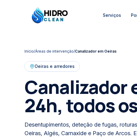
HIDRO
Serviços
Por
HidroClean Canalizações
CLEAN
Início
/
Áreas de intervenção
/
Canalizador em
Oeiras
Oeiras e arredores
Canalizador 
24h, todos os
Desentupimentos, deteção de fugas, rotura
Oeiras, Algés, Carnaxide e Paço de Arcos. 