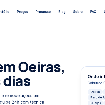
tfólio
Preços
Processo
Blog
Sobre
FAQ
em Oeiras,
 dias
Onde in
Cobrimos
O
Oeiras
s e remodelações em
Paço de A
Equipa 24h com técnica
Queijas