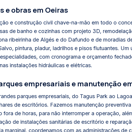
 e obras em Oeiras
ão e construção civil chave-na-mão em todo o conce
as de banho e cozinhas com projeto 3D, remodelação
na ribeirinha de Algés e do Dafundo e de moradias de
alvo, pintura, pladur, ladrilhos e pisos flutuantes. U
especialidades, com cronograma e orçamento fechado 
nas instalações hidráulicas e elétricas.
 parques empresariais e manutenção e
randes parques empresariais, do Tagus Park ao Lagoa
lhares de escritórios. Fazemos manutenção preventiv
 fora de horas, para não interromper a operação, alé
ção de instalações sanitárias de escritório e reparaç
 da marginal, coordenamos com as administrações de 