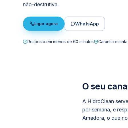
não-destrutiva.
WhatsApp
Ligar agora
Resposta em
menos de 60 minutos
Garantia escrita
O seu cana
A HidroClean serve
por semana, e resp
Amadora, o que nos