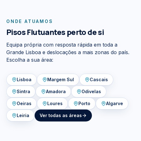
ONDE ATUAMOS
Pisos Flutuantes
perto de si
Equipa própria com resposta rápida em toda a
Grande Lisboa e deslocações a mais zonas do país.
Escolha a sua área:
Lisboa
Margem Sul
Cascais
Sintra
Amadora
Odivelas
Oeiras
Loures
Porto
Algarve
Leiria
Ver todas as áreas