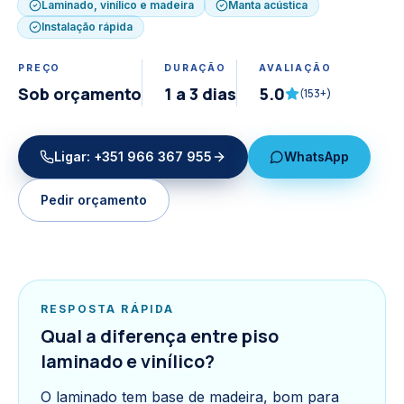
Laminado, vinílico e madeira
Manta acústica
Instalação rápida
PREÇO
DURAÇÃO
AVALIAÇÃO
Sob orçamento
1 a 3 dias
5.0
(
153
+)
Ligar:
+351 966 367 955
WhatsApp
Pedir orçamento
RESPOSTA RÁPIDA
Qual a diferença entre piso
laminado e vinílico?
O laminado tem base de madeira, bom para