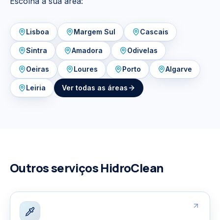
Escolha a sua área:
Lisboa
Margem Sul
Cascais
Sintra
Amadora
Odivelas
Oeiras
Loures
Porto
Algarve
Leiria
Ver todas as áreas
Outros serviços HidroClean