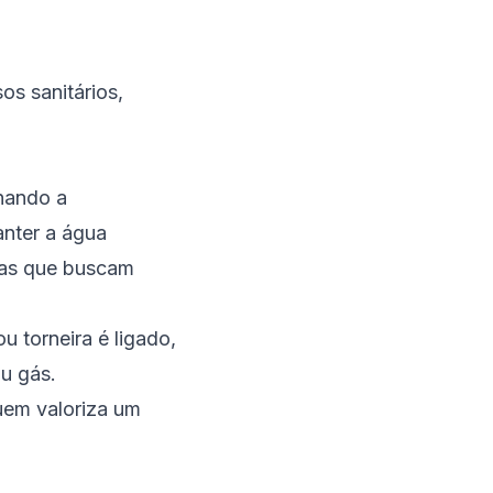
os sanitários,
nando a
anter a água
asas que buscam
 torneira é ligado,
u gás.
quem valoriza um