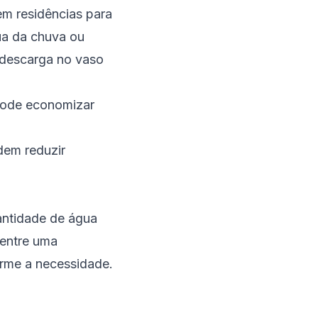
m residências para
ua da chuva ou
u descarga no vaso
 pode economizar
dem reduzir
antidade de água
 entre uma
rme a necessidade.