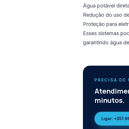
Água potável diret
Redução do uso de 
Proteção para elet
Esses sistemas pod
garantindo água de
PRECISA DE
Atendimen
minutos.
Ligar:
+351 9