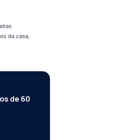
eiras
os da casa,
os de 60