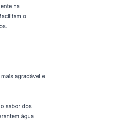
mente na
acilitam o
os.
 mais agradável e
 o sabor dos
garantem água