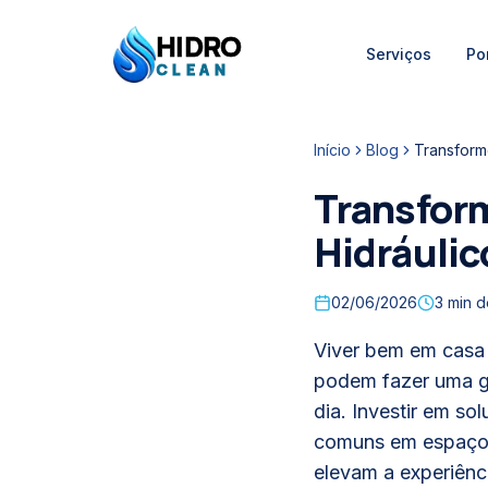
HIDRO
Serviços
Por
HidroClean Canalizações
CLEAN
Início
Blog
Transform
Transform
Hidráulic
02/06/2026
3
min de
Viver bem em casa 
podem fazer uma gr
dia. Investir em so
comuns em espaços 
elevam a experiênc