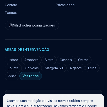
Contato
Privacidade
Termos
@hidroclean_canalizacoes
ÁREAS DE INTERVENÇÃO
Lisboa
Amadora
Sintra
Cascais
Oeiras
Loures
Odivelas
Margem Sul
Algarve
Leiria
Ver todas
Porto
©
2026
HidroClean Canalizações
. Todos os direitos
reservados.
Usamos uma medição de visitas
sem cookies
sempre
Livro de Reclamações
ativa. Com a sua autorização, ativamos também o Google