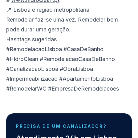
📍 Lisboa e região metropolitana
Remodelar faz-se uma vez. Remodelar bem
pode durar uma geração.
Hashtags sugeridas
#RemodelacaoLisboa #CasaDeBanho
#HidroClean #RemodelacaoCasaDeBanho
#CanalizacaoLisboa #ObraLisboa
#Impermeabilizacao #ApartamentoLisboa
#RemodelarWC #EmpresaDeRemodelacoes
PRECISA DE UM CANALIZADOR?
Atendimento 24h em Lisboa.