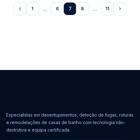
…
…
1
6
7
8
11
Especialistas em desentupimentos, deteção de fugas, roturas
e remodelações de casas de banho com tecnologia não-
destrutiva e equipa certificada.