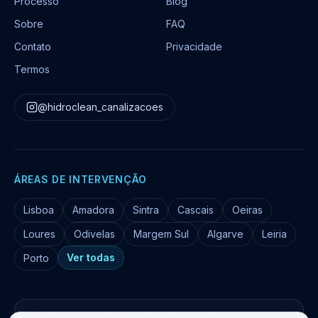
Processo
Blog
Sobre
FAQ
Contato
Privacidade
Termos
@hidroclean_canalizacoes
ÁREAS DE INTERVENÇÃO
Lisboa
Amadora
Sintra
Cascais
Oeiras
Loures
Odivelas
Margem Sul
Algarve
Leiria
Ver todas
Porto
©
2026
HidroClean Canalizações
. Todos os direitos