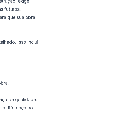
trução, exige
s futuros.
ara que sua obra
lhado. Isso inclui:
obra.
viço de qualidade.
a a diferença no