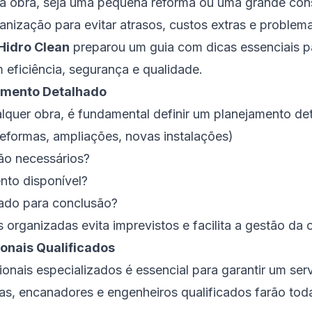
a obra, seja uma pequena reforma ou uma grande cons
nização para evitar atrasos, custos extras e problema
Hidro Clean
preparou um guia com dicas essenciais p
 eficiência, segurança e qualidade.
jamento Detalhado
alquer obra, é fundamental definir um planejamento deta
reformas, ampliações, novas instalações)
rão necessários?
nto disponível?
mado para conclusão?
 organizadas evita imprevistos e facilita a gestão da 
ionais Qualificados
onais especializados é essencial para garantir um ser
stas, encanadores e engenheiros qualificados farão tod