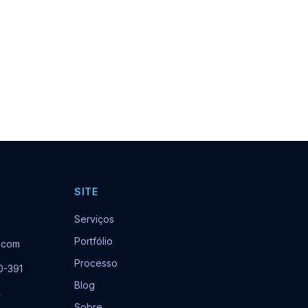
SITE
Serviços
Portfólio
.com
Processo
0-391
Blog
r
Sobre