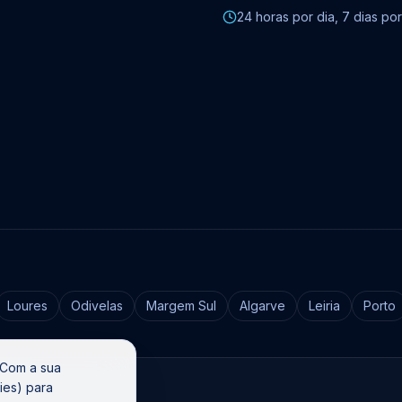
24 horas por dia, 7 dias p
Loures
Odivelas
Margem Sul
Algarve
Leiria
Porto
 Com a sua
vados.
ies) para