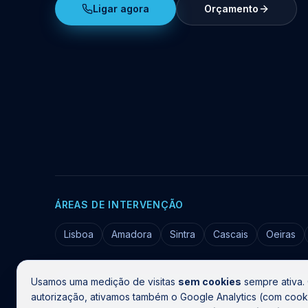
Ligar agora
Orçamento
ÁREAS DE INTERVENÇÃO
Lisboa
Amadora
Sintra
Cascais
Oeiras
Usamos uma medição de visitas
sem cookies
sempre ativa.
©
2026
HidroClean Canalizações
. Todos os direitos reser
autorização, ativamos também o Google Analytics (com cook