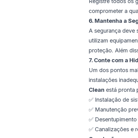
Registre todos os 
comprometer a qual
6. Mantenha a Se
A segurança deve s
utilizam equipament
proteção. Além dis
7. Conte com a Hi
Um dos pontos mais
instalações inade
Clean
está pronta 
✅ Instalação de sis
✅ Manutenção preve
✅ Desentupimento 
✅ Canalizações e 