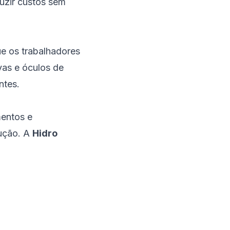
uzir custos sem
ue os trabalhadores
vas e óculos de
ntes.
mentos e
rução. A
Hidro