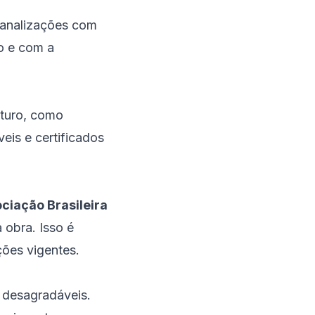
canalizações com
o e com a
uturo, como
eis e certificados
ciação Brasileira
a obra. Isso é
ções vigentes.
 desagradáveis.