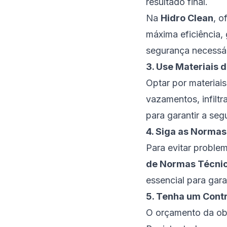
resultado final.
Na
Hidro Clean
, o
máxima eficiência,
segurança necessár
3. Use Materiais 
Optar por materiai
vazamentos, infiltr
para garantir a se
4. Siga as Norma
Para evitar problem
de Normas Técni
essencial para gar
5. Tenha um Contr
O orçamento da obr