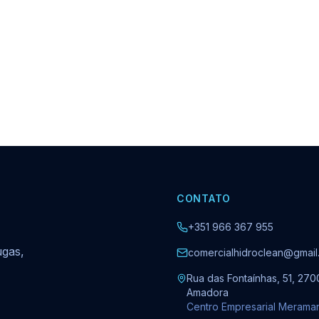
CONTATO
+351 966 367 955
ugas,
comercialhidroclean@gmail
Rua das Fontaínhas, 51, 270
Amadora
Centro Empresarial Merama