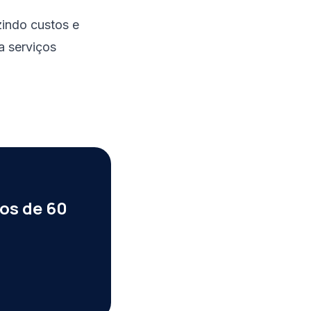
zindo custos e
a serviços
os de 60