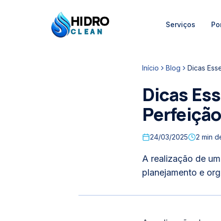
HIDRO
Serviços
Por
HidroClean Canalizações
CLEAN
Início
Blog
Dicas Ess
Dicas Ess
Perfeição
24/03/2025
2
min de
A realização de um
planejamento e orga