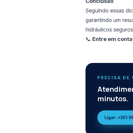
Conclusão
Seguindo essas dic
garantindo um resu
hidráulicos seguros
📞
Entre em conta
PRECISA DE
Atendimen
minutos.
Ligar:
+351 9