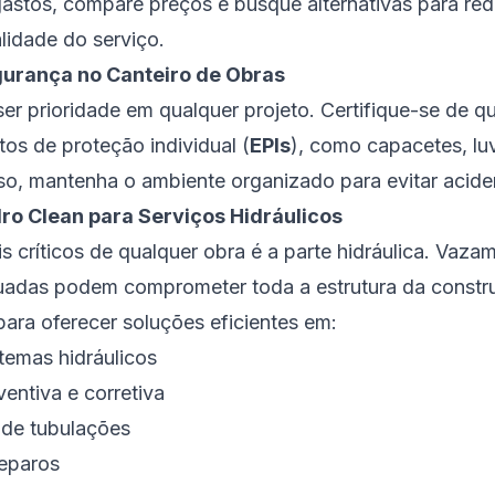
gastos, compare preços e busque alternativas para red
idade do serviço.
gurança no Canteiro de Obras
er prioridade em qualquer projeto. Certifique-se de q
os de proteção individual (
EPIs
), como capacetes, lu
so, mantenha o ambiente organizado para evitar acide
dro Clean para Serviços Hidráulicos
 críticos de qualquer obra é a parte hidráulica. Vaza
quadas podem comprometer toda a estrutura da const
para oferecer soluções eficientes em:
temas hidráulicos
ntiva e corretiva
de tubulações
reparos