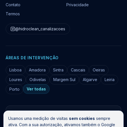
Contato
Privacidade
Termos
@hidroclean_canalizacoes
ÁREAS DE INTERVENÇÃO
Lisboa
Amadora
Sintra
Cascais
Oeiras
Loures
Odivelas
Margem Sul
Algarve
Leiria
Ver todas
Porto
©
2026
HidroClean Canalizações
. Todos os direitos
reservados.
Usamos uma medição de visitas
sem cookies
sempre
Livro de Reclamações
ativa. Com a sua autorização, ativamos também o Google