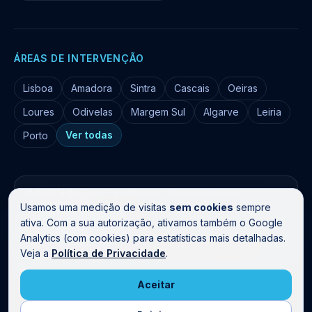
ÁREAS DE INTERVENÇÃO
Lisboa
Amadora
Sintra
Cascais
Oeiras
Loures
Odivelas
Margem Sul
Algarve
Leiria
Ver todas
Porto
©
2026
HidroClean Canalizações
. Todos os direitos
reservados.
Usamos uma medição de visitas
sem cookies
sempre
Livro de Reclamações
ativa. Com a sua autorização, ativamos também o Google
Analytics (com cookies) para estatísticas mais detalhadas.
24h em Lisboa, Sintra, Cascais, Amadora, Odivelas, Margem
Veja a
Política de Privacidade
.
Sul, Algarve, Leiria e Porto · Técnicos certificados para gás.
Aceitar