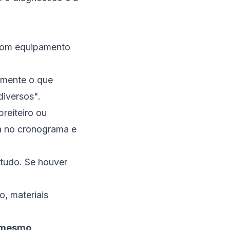
 com equipamento
amente o que
diversos".
reiteiro ou
da no cronograma e
 tudo. Se houver
, materiais
o mesmo