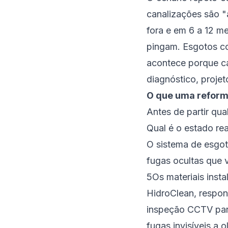
canalizações são "
fora e em 6 a 12 m
pingam. Esgotos com
acontece porque ca
diagnóstico, proje
O que uma reforma
Antes de partir qua
Qual é o estado re
O sistema de esgot
fugas ocultas que 
5Os materiais inst
HidroClean, respo
inspeção CCTV para
fugas invisíveis a 