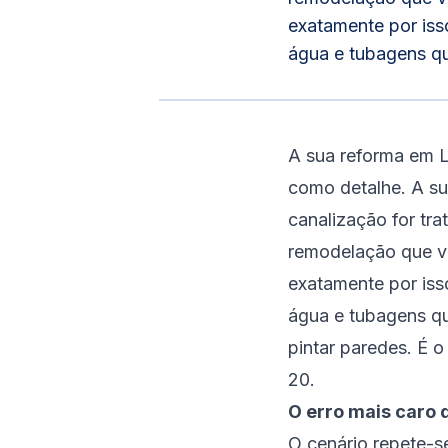
exatamente por iss
água e tubagens qu
A sua reforma em Li
como detalhe. A su
canalização for tr
remodelação que vi
exatamente por iss
água e tubagens qu
pintar paredes. É o
20.
O erro mais caro
O cenário repete-se