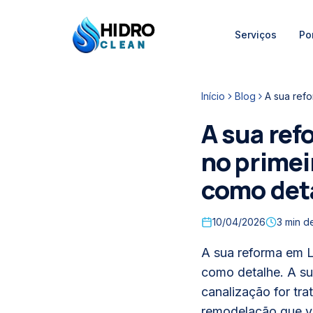
HIDRO
Serviços
Por
HidroClean Canalizações
CLEAN
Início
Blog
A sua ref
no primeir
como det
10/04/2026
3
min de
A sua reforma em Li
como detalhe. A su
canalização for tr
remodelação que vi