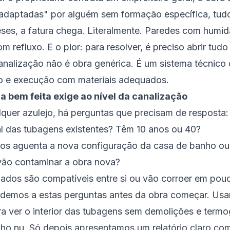
adaptadas" por alguém sem formação específica, tudo
eses, a fatura chega. Literalmente. Paredes com humid
 refluxo. E o pior: para resolver, é preciso abrir tudo
nalização não é obra genérica. É um sistema técnico 
to e execução com materiais adequados.
 bem feita exige ao nível da canalização
lquer azulejo, há perguntas que precisam de resposta:
al das tubagens existentes? Têm 10 anos ou 40?
os aguenta a nova configuração da casa de banho ou
vão contaminar a obra nova?
alados são compatíveis entre si ou vão corroer em po
ndemos a estas perguntas antes da obra começar. Us
 ver o interior das tubagens sem demolições e termog
olho nu. Só depois apresentamos um relatório claro co