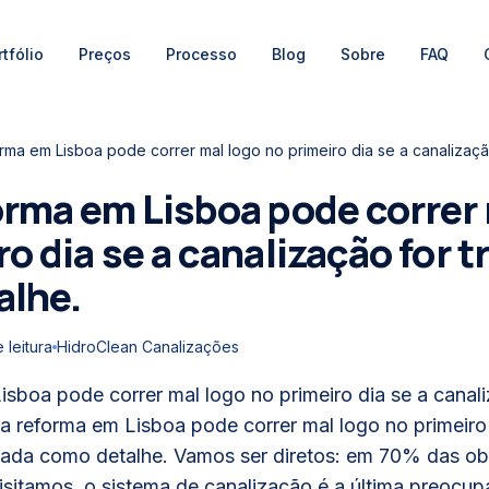
tfólio
Preços
Processo
Blog
Sobre
FAQ
orma em Lisboa pode correr
o dia se a canalização for t
alhe.
 leitura
HidroClean Canalizações
sboa pode correr mal logo no primeiro dia se a canali
a reforma em Lisboa pode correr mal logo no primeiro 
atada como detalhe. Vamos ser diretos: em 70% das ob
sitamos, o sistema de canalização é a última preocup