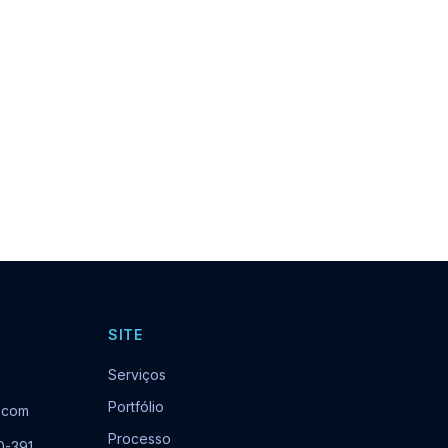
SITE
Serviços
Portfólio
.com
Processo
0-391