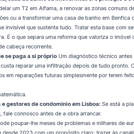
odelar um T2 em Alfama, a renovar as zonas comuns 
ões ou a transformar uma casa de banho em Benfica o
e invisível que sustenta tudo. Tratar esta base com s
ra. É o que separa uma reforma que valoriza o imóvel
de cabeça recorrente.
e se paga a si próprio
Um diagnóstico técnico antes 
custa reparar uma infiltração depois de tudo pronto. 
tos em reparações futuras simplesmente por terem feit
.
matemática.
s e gestores de condomínio em Lisboa:
Se está a pl
 fale connosco antes de a obra arrancar.
 pode poupar-lhe meses de problemas e milhares de eur
e desde 2023 com um propósito claro: trazer às canal