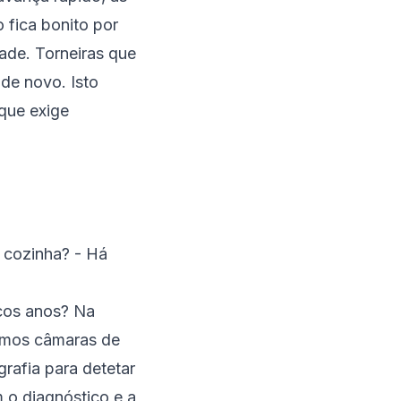
 fica bonito por
ade. Torneiras que
 de novo. Isto
que exige
 cozinha? - Há
ucos anos? Na
amos câmaras de
rafia para detetar
m o diagnóstico e a