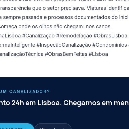
 transparência que o setor precisava. Viaturas identific
ra sempre passada e processos documentados do iníci
 começa onde os olhos não chegam: nos canos.
maLisboa #Canalização #Remodelação #ObrasLisboa 
ormaInteligente #InspecãoCanalização #Condomínios #
nalizaçãoTécnica #ObrasBemFeitas #Lisboa
 UM CANALIZADOR?
to 24h em Lisboa. Chegamos em men