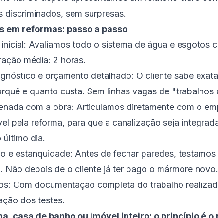
 discriminados, sem surpresas.
 em reformas: passo a passo
a inicial: Avaliamos todo o sistema de água e esgotos
ração média: 2 horas.
agnóstico e orçamento detalhado: O cliente sabe exat
porquê e quanto custa. Sem linhas vagas de "trabalhos 
nada com a obra: Articulamos diretamente com o emp
vel pela reforma, para que a canalização seja integra
 último dia.
ão e estanquidade: Antes de fechar paredes, testamos
li. Não depois de o cliente já ter pago o mármore novo.
nos: Com documentação completa do trabalho realizado
cação dos testes.
a, casa de banho ou imóvel inteiro: o princípio é 