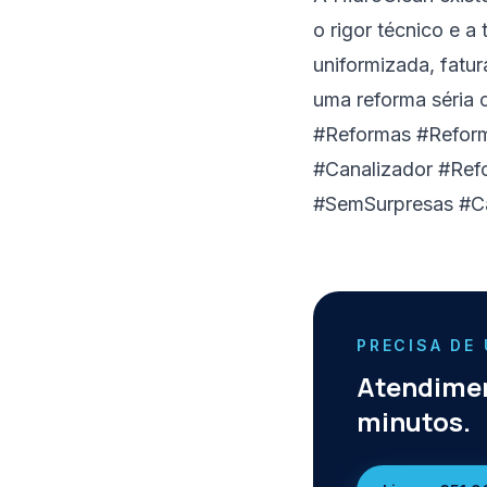
o rigor técnico e a
uniformizada, fatu
uma reforma séria
#Reformas #Refor
#Canalizador #Ref
#SemSurpresas #Ca
PRECISA DE
Atendimen
minutos.