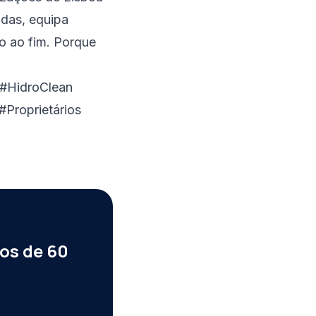
adas, equipa
o ao fim. Porque
#HidroClean
Proprietários
os de 60