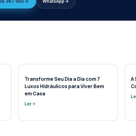
66 367 955
WhatsApp
Transforme Seu Dia a Dia com 7
A 
Luxos Hidráulicos para Viver Bem
C
em Casa
Le
Ler