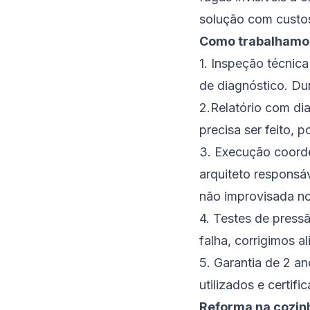
solução com custos
Como trabalhamos
1. Inspeção técnic
de diagnóstico. Du
2.Relatório com di
precisa ser feito, 
3. Execução coorde
arquiteto responsá
não improvisada no
4. Testes de press
falha, corrigimos a
5. Garantia de 2 a
utilizados e certifi
Reforma na cozinh