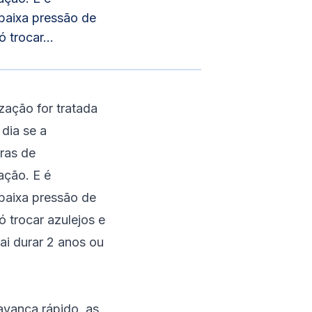
 baixa pressão de
trocar...
zação for tratada
dia se a
ras de
ação. E é
 baixa pressão de
 trocar azulejos e
vai durar 2 anos ou
 avança rápido, as