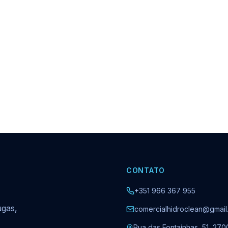
CONTATO
+351 966 367 955
ugas,
comercialhidroclean@gmail
Rua das Fontaínhas, 51, 270