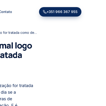
Contato
+351 966 367 955
A sua reforma em Lisboa pode correr mal logo no primeiro dia se a canalização for tratada como detalhe.
 mal logo
ratada
zação for tratada
dia se a
ras de
ação. E é