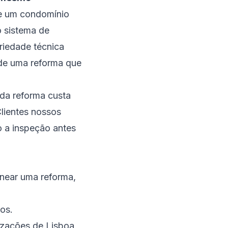
de um condomínio
 sistema de
eriedade técnica
 de uma reforma que
da reforma custa
Clientes nossos
o a inspeção antes
anear uma reforma,
os.
izações de Lisboa