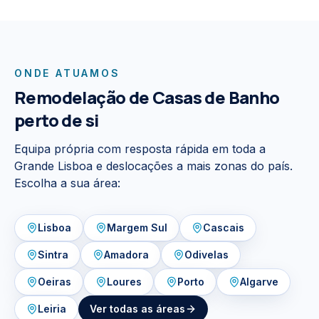
ONDE ATUAMOS
Remodelação de Casas de Banho
perto de si
Equipa própria com resposta rápida em toda a
Grande Lisboa e deslocações a mais zonas do país.
Escolha a sua área:
Lisboa
Margem Sul
Cascais
Sintra
Amadora
Odivelas
Oeiras
Loures
Porto
Algarve
Leiria
Ver todas as áreas