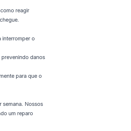
como reagir
 chegue.
a interromper o
, prevenindo danos
amente para que o
or semana. Nossos
indo um reparo