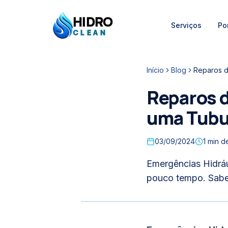
HIDRO
Serviços
Por
HidroClean Canalizações
CLEAN
Início
Blog
Reparos d
Reparos 
uma Tubu
03/09/2024
1
min de
Emergências Hidrá
pouco tempo. Saber