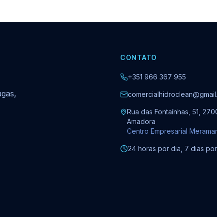
CONTATO
+351 966 367 955
ugas,
comercialhidroclean@gmail
Rua das Fontaínhas, 51, 270
Amadora
Centro Empresarial Merama
24 horas por dia, 7 dias p