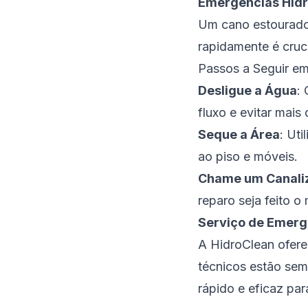
Emergências Hidr
Um cano estourado
rapidamente é cruci
Passos a Seguir e
Desligue a Água
:
fluxo e evitar mais
Seque a Área
: Ut
ao piso e móveis.
Chame um Canali
reparo seja feito o
Serviço de Emerg
A HidroClean ofere
técnicos estão sem
rápido e eficaz par