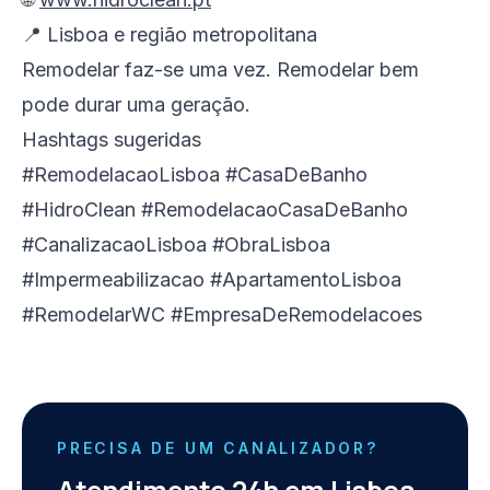
📍 Lisboa e região metropolitana
Remodelar faz-se uma vez. Remodelar bem
pode durar uma geração.
Hashtags sugeridas
#RemodelacaoLisboa #CasaDeBanho
#HidroClean #RemodelacaoCasaDeBanho
#CanalizacaoLisboa #ObraLisboa
#Impermeabilizacao #ApartamentoLisboa
#RemodelarWC #EmpresaDeRemodelacoes
PRECISA DE UM CANALIZADOR?
Atendimento 24h em Lisboa.