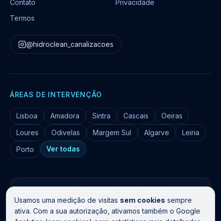
Contato
Privacidade
Termos
@hidroclean_canalizacoes
ÁREAS DE INTERVENÇÃO
Lisboa
Amadora
Sintra
Cascais
Oeiras
Loures
Odivelas
Margem Sul
Algarve
Leiria
Ver todas
Porto
©
2026
HidroClean Canalizações
. Todos os direitos
reservados.
Usamos uma medição de visitas
sem cookies
sempre
Livro de Reclamações
ativa. Com a sua autorização, ativamos também o Google