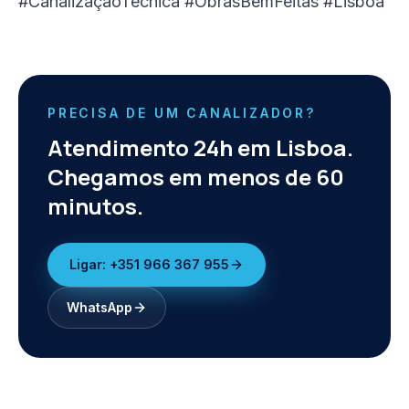
#CanalizaçãoTécnica #ObrasBemFeitas #Lisboa
PRECISA DE UM CANALIZADOR?
Atendimento 24h em Lisboa.
Chegamos em menos de 60
minutos.
Ligar:
+351 966 367 955
WhatsApp